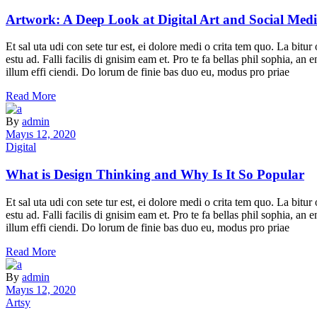
Artwork: A Deep Look at Digital Art and Social Med
Et sal uta udi con sete tur est, ei dolore medi o crita tem quo. La bit
estu ad. Falli facilis di gnisim eam et. Pro te fa bellas phil sophia, a
illum effi ciendi. Do lorum de finie bas duo eu, modus pro priae
Read More
By
admin
Mayıs 12, 2020
Digital
What is Design Thinking and Why Is It So Popular
Et sal uta udi con sete tur est, ei dolore medi o crita tem quo. La bit
estu ad. Falli facilis di gnisim eam et. Pro te fa bellas phil sophia, a
illum effi ciendi. Do lorum de finie bas duo eu, modus pro priae
Read More
By
admin
Mayıs 12, 2020
Artsy