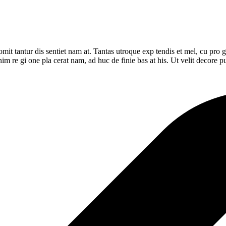
ur omit tantur dis sentiet nam at. Tantas utroque exp tendis et mel, cu pr
n enim re gi one pla cerat nam, ad huc de finie bas at his. Ut velit decore