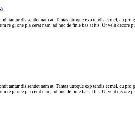
ia
ur omit tantur dis sentiet nam at. Tantas utroque exp tendis et mel, cu pr
n enim re gi one pla cerat nam, ad huc de finie bas at his. Ut velit decore
ur omit tantur dis sentiet nam at. Tantas utroque exp tendis et mel, cu pr
n enim re gi one pla cerat nam, ad huc de finie bas at his. Ut velit decore