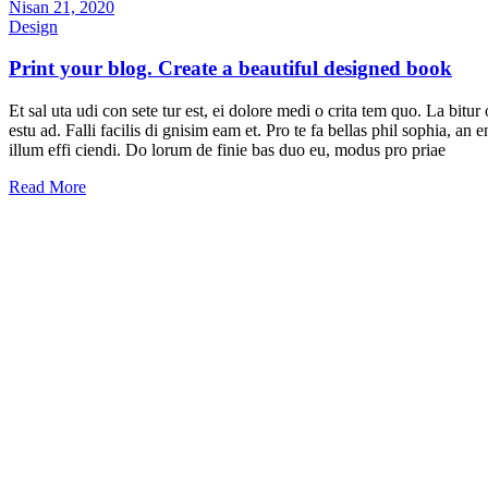
Nisan 21, 2020
Design
Print your blog. Create a beautiful designed book
Et sal uta udi con sete tur est, ei dolore medi o crita tem quo. La bit
estu ad. Falli facilis di gnisim eam et. Pro te fa bellas phil sophia, a
illum effi ciendi. Do lorum de finie bas duo eu, modus pro priae
Read More