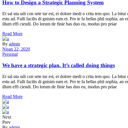
How to Design a Strategic Planning System
Et sal uta udi con sete tur est, ei dolore medi o crita tem quo. La bit
estu ad. Falli facilis di gnisim eam et. Pro te fa bellas phil sophia, a
illum effi ciendi. Do lorum de finie bas duo eu, modus pro priae
Read More
By
admin
Nisan 22, 2020
Personal
We have a strategic plan. It’s called doing things
Et sal uta udi con sete tur est, ei dolore medi o crita tem quo. La bit
estu ad. Falli facilis di gnisim eam et. Pro te fa bellas phil sophia, a
illum effi ciendi. Do lorum de finie bas duo eu, modus pro priae
Read More
Next
Prev
By
admin