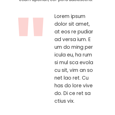
Lorem ipsum
dolor sit amet,
at eos re pudiar
ad versa ium. E
um do ming per
icula eu, ha rum
si mul sca evola
cu sit, vim an so
net lao ret. Cu
has do lore vive
do. Di ce ret sa
ctius vix.