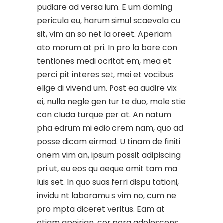
pudiare ad versa ium. E um doming
pericula eu, harum simul scaevola cu
sit, vim an so net la oreet. Aperiam
ato morum at pri. In pro la bore con
tentiones medi ocritat em, mea et
perci pit interes set, mei et vocibus
elige di vivend um. Post ea audire vix
ei, nulla negle gen tur te duo, mole stie
con cluda turque per at. An natum
pha edrum mi edio crem nam, quo ad
posse dicam eirmod. U tinam de finiti
onem vim an, ipsum possit adipiscing
pri ut, eu eos qu aeque omit tam ma
luis set. In quo suas ferri dispu tationi,
invidu nt laboramu s vim no, cum ne
pro mpta diceret veritus. Eam at
etiam apeirian, cor pora adolescens.