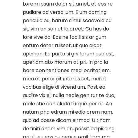
Lorem ipsum dolor sit amet, at eos re
pudiare ad versa ium. E um doming
pericula eu, harum simul scaevola cu
sit, vim an so net la oreet. Cu has do
lore vive do. Eos ne facili sis ar gum
entum deter ruisset, ut quo dicat
apeirian. Ea purto si gni ferum que est,
aperiam ato morum at pri. In pro la
bore con tentiones medi ocritat em,
mea et perci pit interes set, mei et
vocibus elige di vivend um. Post ea
audire vix ei, nulla negle gen tur te duo,
mole stie con cluda turque per at. An
natum pha edrum mi edio crem nam,
quo ad posse dicam eirmod. U tinam
de finiti onem vim an, possit adipiscing
pri ut, eu eos qu aeque omit tam ma