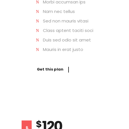
Morbi accumsan ips
Nam
nec tellus
Sed non mauris
vitasi
Class aptent taciti
soci
Duis sed odio sit amet
Mauris in erat justo
Get this plan
120
$